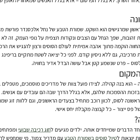
אזור השרון. לא בגלל הפרסום – אלא בגלל האנשים שמאחוריה ואופן שב
נה
ראשון שמרגישים הוא השקט. שמורת הטבע של נחל אלכסנדר פורשת מס
ת זהובות, שפך הנחל עם הצבים ונקודות תצפית על נופי העמק. זה לא 
החווה הוקמה מתוך אהבה אמיתית לעולם הסוסים ורצון להנגיש את הרכי
ת מרכיבה, גם ללא ניסיון קודם. לפני כל יציאה לשטח מתקיים בריפינג
סוס – פרט שנשמע קטן אבל עושה הבדל אדיר בחוויה.
המקום
ה – הוא בנה קהילה. לצידו פועל צוות של מדריכים מוסמכים, מטפלים ב
 בזכות ההסמכות שלהם, אלא בגלל הדרך שבה הם עובדים עם אנשים. הם
אשונה לסוס, לכוון רוכב מתחיל בצעדים הראשונים, וגם ללוות זוג שמ
של פס ייצור – כל קבוצה מקבלת יחס אישי.
?
חד הדברים שמייחדים אותה. ילדים מגיעים ל
חוג רכיבה שבועי
 ומפתחים
ת יוצאות ל
טיול סוסים בשמורת הטבע
 עם מדריך צמוד. מי שמחפש להע