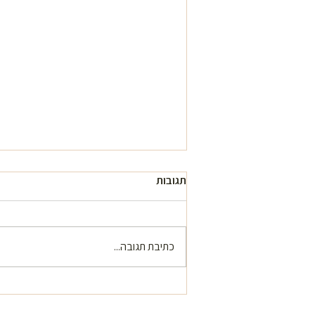
תגובות
כתיבת תגובה...
האם קיימים מסלולי רכיבה בסביבת
נתניה – מסלולים בטבע שמחכים