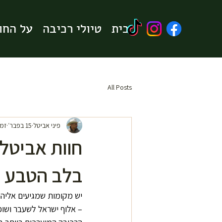
בית
בית
טיולי רכיבה
טיולי רכיבה
על החו
על החו
All Posts
פיני אביטל
15 בפבר׳
זמן 
חוות אביטל 
בלב הטבע
– אלוף ישראל לשעבר ושופ