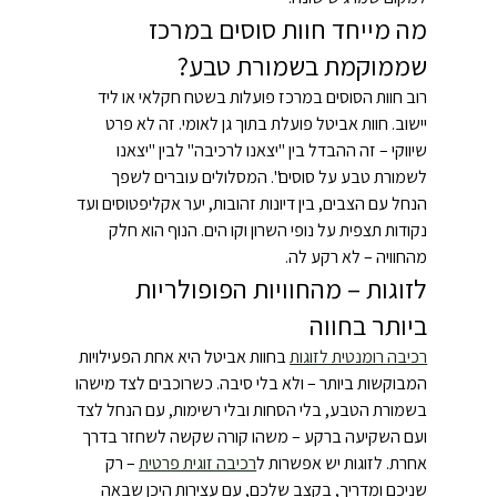
מה מייחד חוות סוסים במרכז 
שממוקמת בשמורת טבע?
רוב חוות הסוסים במרכז פועלות בשטח חקלאי או ליד 
יישוב. חוות אביטל פועלת בתוך גן לאומי. זה לא פרט 
שיווקי – זה ההבדל בין "יצאנו לרכיבה" לבין "יצאנו 
לשמורת טבע על סוסים". המסלולים עוברים לשפך 
הנחל עם הצבים, בין דיונות זהובות, יער אקליפטוסים ועד 
נקודות תצפית על נופי השרון וקו הים. הנוף הוא חלק 
מהחוויה – לא רקע לה.
לזוגות – מהחוויות הפופולריות 
ביותר בחווה
רכיבה רומנטית לזוגות
 בחוות אביטל היא אחת הפעילויות 
המבוקשות ביותר – ולא בלי סיבה. כשרוכבים לצד מישהו 
בשמורת הטבע, בלי הסחות ובלי רשימות, עם הנחל לצד 
ועם השקיעה ברקע – משהו קורה שקשה לשחזר בדרך 
אחרת. לזוגות יש אפשרות ל
רכיבה זוגית פרטית
 – רק 
שניכם ומדריך, בקצב שלכם, עם עצירות היכן שבאה 