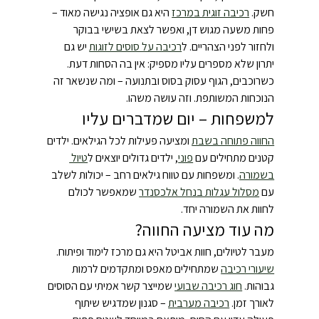
חשק. 
רכיבה זוגית במרכז
 היא גם אופציה נגישה מאוד – 
פחות משעה מגוש דן, ואפשר לצאת בשישי בבוקר 
ולחזור לפני הצהריים. ל
רכיבה על סוסים לזוגות
 יש גם 
יתרון שלא מספרים עליו מספיק: אין בה הסחות דעת. 
כשרוכבים, הגוף עסוק בסוס ובתנועה – ומה שנשאר זה 
הנוכחות המשותפת. וזה עושה משהו.
למשפחות – יום שמדברים עליו
החווה פתוחה בשבת
 ומציעה פעילות לכל הגילאים. ילדים 
קטנים מתחילים עם 
פוני
, ילדים גדולים יוצאים ל
טיול 
בשמורה
. ומשפחות עם טווח גילאים רחב – יכולות לשלב 
עם 
מסלול עגלות בנחל אלכסנדר
 שמאפשר לכולם 
לחוות את השמורה יחד.
מה עוד מציעה החווה?
מעבר לטיולים, חוות אביטל היא גם מרכז לימוד ופיתוח. 
שיעורי רכיבה
 שמתחילים מאפס ומתקדמים לרמות 
גבוהות. 
חוג רכיבה שבועי
 שמייצר קשר אמיתי עם הסוסים 
לאורך זמן. 
רכיבה מערבית
 – סגנון שמדגיש שיתוף 