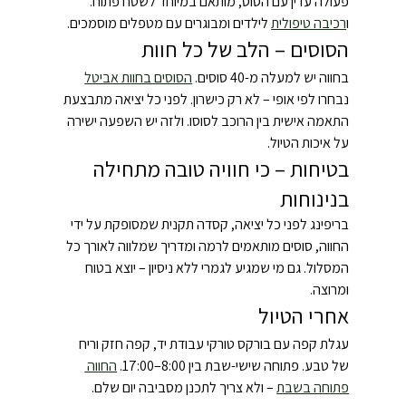
פעולה עדין עם הסוס, מותאם במיוחד לשטח פתוח. 
ו
רכיבה טיפולית
 לילדים ומבוגרים עם מטפלים מוסמכים.
הסוסים – הלב של כל חוות
בחווה יש למעלה מ-40 סוסים. 
הסוסים בחוות אביטל
נבחרו לפי אופי – לא רק כישרון. לפני כל יציאה מתבצעת 
התאמה אישית בין הרוכב לסוסו. ולזה יש השפעה ישירה 
על איכות הטיול.
בטיחות – כי חוויה טובה מתחילה 
בנינוחות
בריפינג לפני כל יציאה, קסדה תקנית שמסופקת על ידי 
החווה, סוסים מותאמים לרמה ומדריך שמלווה לאורך כל 
המסלול. גם מי שמגיע לגמרי ללא ניסיון – יוצא בטוח 
ומרוצה.
אחרי הטיול
עגלת קפה עם בורקס טורקי עבודת יד, קפה חזק וריח 
של טבע. פתוחה שישי-שבת בין 8:00–17:00. 
החווה 
פתוחה בשבת
 – ולא צריך לתכנן מסביבה יום שלם.