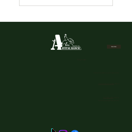
איך להזמין רכיבה על סוסים בשבת במרכז –
המדריך המלא
מפת אתר
חוות אביטל
כתובת: שמורת הטבע גן לאומי נחל אלכסנדר
Waze:
"חוות אביטל נחל אלכסנדר"
צור קשר:
052-390-1530
מייל:
Avitalranch@gmail.com