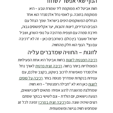
הנוף שאי אפשר לשחזר
חוות אביטל לא ממוקמת ליד שמורת טבע – היא 
ממוקמת בתוכה. גן לאומי נחל אלכסנדר הוא אחד 
הנחלים המשוקמים היפים בישראל: שפך הנחל עם 
הצבים הנדירים, דיונות זהובות, יער אקליפטוסים גבוה, 
חירבת סמרה עם תצפית מרהיבה על נופי השרון, ושביל 
ישראל שעובר בין כולם. כשרוכבים כאן – זה לא "רכיבה 
עם נוף". הנוף הוא חלק מהחוויה.
לזוגות – החוויה שמדברים עליה
רכיבה רומנטית לזוגות
 בחוות אביטל היא אחת הפעילויות 
הפופולריות ביותר בחווה. 
רכיבה זוגית פרטית
 לאורך נחל 
אלכסנדר מאפשרת לרכוב בשקט, בקצב שלכם, עם 
עצירות בנקודות שמדריך מנוסה בוחר. 
רכיבה על סוסים 
לזוגות
 כאן היא לא "חבילה רומנטית" – היא חוויה 
שמחלצת מהשגרה לרגע אמיתי. מתאים ליום נישואים, 
הצעת נישואים, יום הולדת – וגם לשישי בבוקר שסתם 
רוצים שיהיה שונה. גם 
רכיבה זוגית במרכז
 זמינה לכל זוג 
שמחפש חוויה נגישה ומשמעותית.