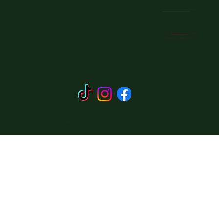
Waze:
"חוות אביטל נחל אלכסנדר"
צור קשר:
052-390-1530
מייל:
Avitalranch@gmail.com
האתר עוצב על ידי כליל אתרוג