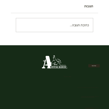
תגובות
כתיבת תגובה...
איך להזמין רכיבה על סוסים בשבת במרכז –
המדריך המלא
מפת אתר
חוות אביטל
כתובת: שמורת הטבע גן לאומי נחל אלכסנדר
Waze:
"חוות אביטל נחל אלכסנדר"
צור קשר:
052-390-1530