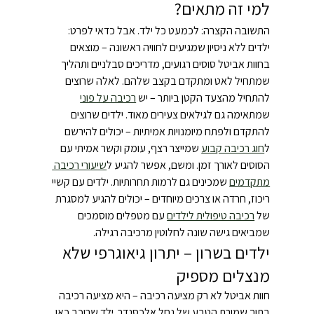
למי זה מתאים?
התשובה הקצרה: לכמעט כל ילד. אבל כדאי לפרט: 
ילדים ללא ניסיון שמגיעים לחוויה ראשונה – מוצאים 
בחוות אביטל סוסים רגועים, מדריכים סבלניים ותהליך 
שמתחיל לאט ומתקדם בקצב שלהם. לאלה שרוצים 
להתחיל מהצעד הקטן ביותר – יש 
רכיבה על פוני
שמתאימה גם לגילאים צעירים מאוד. ילדים שרוצים 
להתקדם ולפתח מיומנויות אמיתיות – יכולים להירשם 
ל
חוג רכיבה קבוע
 שמייצר רצף, עומק וקשר אמיתי עם 
הסוסים לאורך זמן. ומשם, אפשר להגיע ל
שיעורי רכיבה 
מתקדמים
 שמכינים גם לרמות תחרותיות. ילדים עם קשיי 
ריכוז, חרדה או צרכים מיוחדים – יכולים להגיע למסגרת 
של 
רכיבה טיפולית לילדים
 עם מטפלים מוסמכים 
שמביאים גישה שונה לחלוטין מרכיבה רגילה.
ילדים בשרון – יתרון גיאוגרפי שלא 
מנצלים מספיק
חוות אביטל לא רק מציעה רכיבה – היא מציעה רכיבה 
בתוך שמורת הטבע של נחל אלכסנדר. ילד שרוכב כאן 