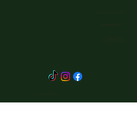
כתובת: שמורת הטבע גן לאומי נחל אלכסנדר
Waze:
"חוות אביטל נחל אלכסנדר"
צור קשר:
052-390-1530
מייל:
Avitalranch@gmail.com
האתר עוצב על ידי כליל אתרוג