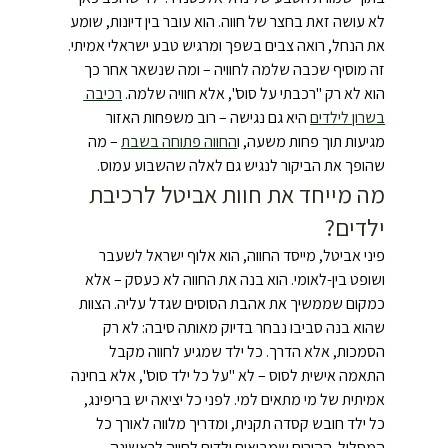
לא עושה זאת בחצר של חווה. הוא עובר בין דיונות, שומע 
את הנחל, רואה צבים בשפך ומרגיש טבע ישראלי אמיתי. 
זה מוסיף שכבה שלמה לחוויה – ומה שנשאר אחר כך 
הוא לא רק "רכבתי על סוס", אלא חוויה שלמה. 
רכיבה 
בשרון לילדים
 היא גם נגישה – רוב משפחות האזור 
מגיעות תוך פחות משעה, ו
החווה פתוחה בשבת
 – מה 
שהופך את הביקור לנגיש גם לאלה שהשבוע עמוס.
מה מייחד את חוות אביטל לרכיבת 
ילדים?
פיני אביטל, מייסד החווה, הוא אלוף ישראל לשעבר 
ושופט בין-לאומי. הוא בנה את החווה לא כעסק – אלא 
כמקום שממשיך את אהבת הסוסים שגדל עליה. הצוות 
שהוא בנה סביבו נבחר בדיוק מאותה סיבה: לא רק 
הסמכות, אלא הדרך. כל ילד שמגיע לחווה מקבל 
התאמה אישית לסוס – לא "על כל ילד סוס", אלא בחינה 
אמיתית של מי מתאים למי. לפני כל יציאה יש בריפינג, 
כל ילד חובש קסדה תקנית, ומדריך מלווה לאורך כל 
המסלול. ההורים שמביאים ילדים לחווה לראשונה 