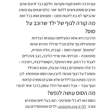
עם הרבה חשש וקצת סקרנות. חלקם כבר יודעים שהם 
אוהבים סוסים ורוצים ללמוד יותר. כולם יוצאים עם משהו 
שהביקור לא בא ליהנות ממנו – ומוצאים אותו בכל זאת.
מה קורה לגוף של ילד שרוכב על 
סוס?
הרכיבה היא אחת הפעילויות הגופניות הנדירות 
שמפעילות גוף שלם מבלי שהילד מרגיש שהוא 
"מתאמן". תנועת הסוס – קצבית, תלת-ממדית, 
מתמשכת – מכריחה את שרירי הליבה, הגב והרגליים 
לעבוד כל הזמן. שיווי המשקל, הקואורדינציה, היציבה – 
כל אלה משתפרים בצורה טבעית, ממש כשהילד 
מסתכל על הנוף ומנסה להבין את הסוס שמתחתיו. לכן 
רכיבה מצוינת גם לילדים שלא אוהבים ספורט קלאסי. 
הגוף עובד – אבל ראשו של הילד עסוק בדבר אחר לגמרי.
מה הסוס עושה לנפש?
הסוס הוא לא כלי ספורטיבי. הוא בעל חיים שמרגיש 
ומגיב. 
לפי 
soosim.org.il
, ילדים שמתמודדים עם 