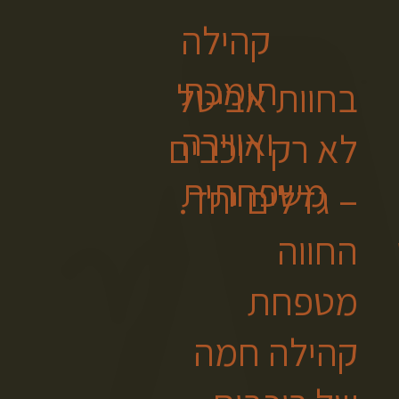
קהילה
תומכת
בחוות אביטל
ואווירה
לא רק רוכבים
משפחתית
– גדלים יחד.
החווה
מטפחת
קהילה חמה