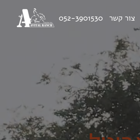
צור קשר
052-3901530