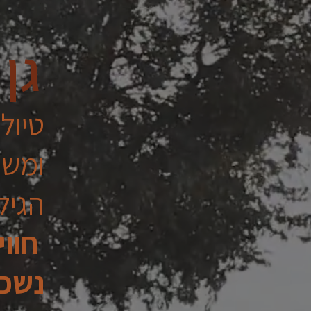
גן
טיולי
ומשפ
הגיל
חוו
נשכ