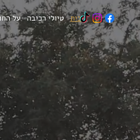
בית
טיולי רכיבה
על החו