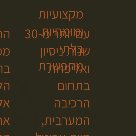
מקצועיות
ומומחיות
עם יותר מ-30
הח
בלתי
שנות ניסיון
ממ
מתפשרת
ואליפויות
בת
בתחום
הל
הרכיבה
אל
המערבית,
אח