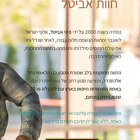
חוות אביטל
נוסדה בשנת 2000 על ידי
פיני אביטל,
אלוף ישראל
לשעבר ומהווה הגשמת חלום עבורו, לאחר שגדל וחי
את עולם הסוסים מילדותו והתמחה בתחום התחרותי,
האילוף וההדרכה.
החווה ממוקמת בלב שמורת הטבע בגן הלאומי נחל
אלכסנדר,
ומציעה מגוון רחב של פעילויות רכיבה
באחת השמורות היפות בארץ עם למעלה מ-30
שנות ניסיון בתחום
,
פיני שם לו למטרה עליונה את הנאת המבקרים והסוסים
כאחד, ללא קשר לניסיונם הקודם ברכיבה.