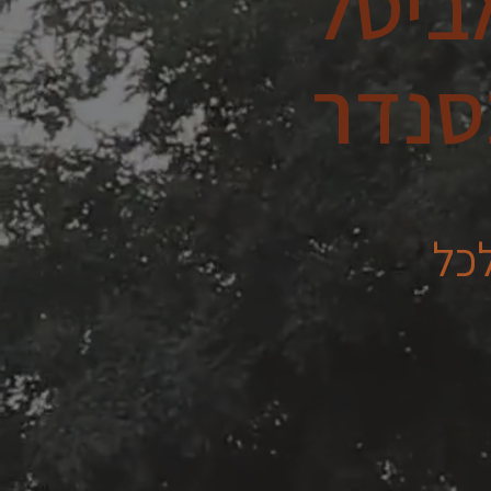
ביטל
סנדר
כל