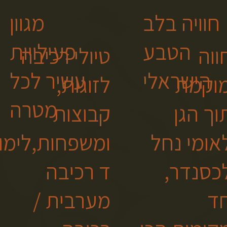
חוויה בלב
מגוון
הטבע
פעילויות
ווה
טיולי רכיבה
הישראלי
עשיר לכל
וקמת
לזוגות,
מטרה
וך הגן
קבוצות
אומי נחל
ומשפחות,לימו
כסנדר,
ד רכיבה
ד
מערבית /