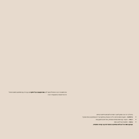
את תחום הרכיבה הטיפולית מובילים
צוות מקצועי בעל ניסיון רב
בעבודה עם סוסים ובתחום הטיפול
הרגשי והגופני באמצעות רכיבה
בתהליך הרכיבה מופעלים בו־זמנית אלמנטים פיזיים ורגשיים:
פיזיולוגית –
תנועת הסוס מדמה הליכה אנושית, מחזקת שרירים ומסייעת בשיווי משקל.
רגשית –
הקשר עם הסוס מפתח אמפתיה, אחריות וביטחון עצמי.
נפשית –
תחושת השליטה בסוס
מעניקה חוויה של הצלחה ומסייעת בהתמודדות עם קשיים יומיומיים.