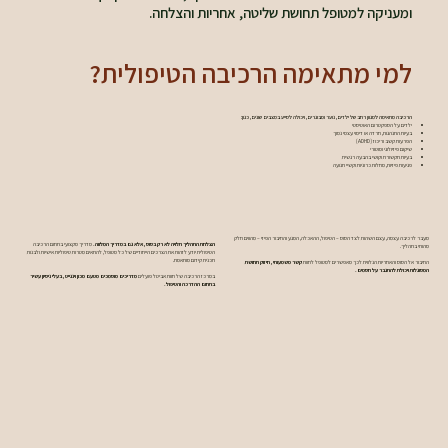
ומעניקה למטופל תחושת שליטה, אחריות והצלחה.
למי מתאימה הרכיבה הטיפולית?
הרכיבה מתאימה למגוון רחב של ילדים, נוער ומבוגרים, ויכולה לסייע במצבים שונים, כגון:
ילדים על הספקטרום האוטיסטי
בעיות התנהגות, חרדה או דימוי עצמי נמוך
הפרעות קשב וריכוז (ADHD)
שיקום פיזיולוגי ומוטורי
בעיות תקשורת וקושי בהבעה רגשית
פגיעות פיזיות, מחלות כרוניות וקשיי תנועה
מעבר לרכיבה עצמה, עצם השהות לצד הסוס – הטיפול, ההאכלה, המגע והחיבור הפיזי – מהווים חלק
הצלחת התהליך תלויה לא רק בסוס, אלא גם במדריך המלווה.
מדריך מקצועי בתחום הרכיבה
מהותי בתהליך.
הטיפולית יודע לזהות את הצרכים הייחודיים של כל מטופל, להתאים מטרות טיפוליות אישיות ולבנות
תכנית קידום מותאמת.
החיבור אל הסוס והאחריות הנלווית לכך מאפשרים למטופל לחוות
קשר משמעותי, חיזוק תחושת
המסוגלות ויכולת להתגבר על חסמים.
במרכז הרכיבה של חוות אביטל פועלים
מדריכים מוסמכים מטעם מכון וינגייט, בעלי ניסיון עשיר
בתחום ההדרכה והטיפול.