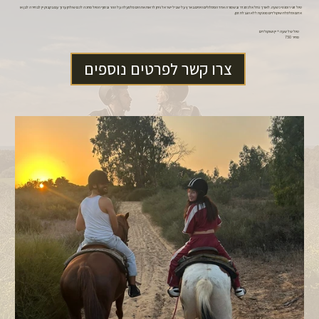
טיול זוגי רומנטי כשעה. לאורך נחל אלכסנדר ובשמורה אחד המסלולים היפים בארץ על שביל ישראל ניתן לראות את הים מלמעלה על ההר ובסוף הטיול מחכה לכם שולחן ערוך עם בקבוק יין לבחירה לבן או
אדום וסלסלת שוקולדים מפנקת ללא הגבלת זמן.
טיול של שעה + יין ושוקולדים
מחיר 750
צרו קשר לפרטים נוספים