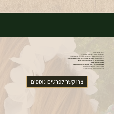
חדש בחוות אביטל! 🐴
רוצים יום הולדת שילדכם לעולם לא ישכח?🎂
🎉 אנחנו מזמינים אתכם לחגיגת יום הולדת קסומה באווירת חווה וטבע:
🐴
הילד/ה שלכם יעשה כניסה מרשימה על גבו של אחד מסוסי הפוני שלנו –
המשפחה והחברים יקבלו אותו בהפתעה שלא תשכח!
🎂 טקס עוגה חגיגי ומרגש
🎲 שעתיים של כיף – רכיבה, משחקים, מתנות, הפתעות ומוזיקה
🤠 הכל באווירה כפרית וקאובואית מיוחדת
דינו, בוגיז ושאר הפונים מחכים לכם!🦄🐴
צרו קשר לפרטים נוספים