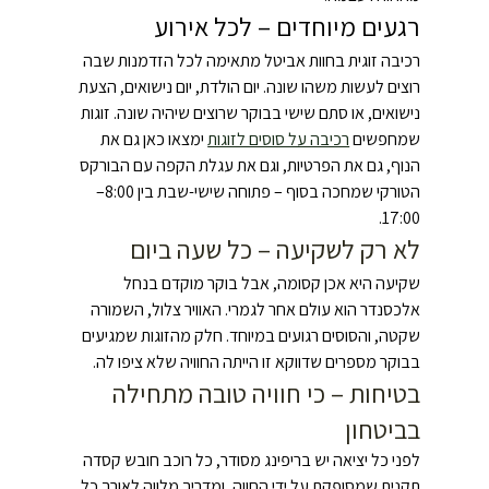
רגעים מיוחדים – לכל אירוע
רכיבה זוגית בחוות אביטל מתאימה לכל הזדמנות שבה 
רוצים לעשות משהו שונה. יום הולדת, יום נישואים, הצעת 
נישואים, או סתם שישי בבוקר שרוצים שיהיה שונה. זוגות 
שמחפשים 
רכיבה על סוסים לזוגות
 ימצאו כאן גם את 
הנוף, גם את הפרטיות, וגם את עגלת הקפה עם הבורקס 
הטורקי שמחכה בסוף – פתוחה שישי-שבת בין 8:00–
17:00.
לא רק לשקיעה – כל שעה ביום
שקיעה היא אכן קסומה, אבל בוקר מוקדם בנחל 
אלכסנדר הוא עולם אחר לגמרי. האוויר צלול, השמורה 
שקטה, והסוסים רגועים במיוחד. חלק מהזוגות שמגיעים 
בבוקר מספרים שדווקא זו הייתה החוויה שלא ציפו לה.
בטיחות – כי חוויה טובה מתחילה 
בביטחון
לפני כל יציאה יש בריפינג מסודר, כל רוכב חובש קסדה 
תקנית שמסופקת על ידי החווה, ומדריך מלווה לאורך כל 