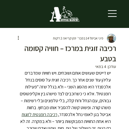
פיני אביטל
14 בפבר׳
זמן קריאה 2 דקות
רכיבה זוגית במרכז – חוויה קסומה
בטבע
עודכן:
4 במאי
יש דייטים שעושים אותם ושוכחים. ויש חוויות שמדברים 
עליהן עוד שנים אחר כך. רכיבה זוגית על סוסים בנחל 
אלכסנדר היא מהסוג השני – ולא בגלל שזה "פעילות 
רומנטית". אלא כי כשרוכבים לצד מישהו בין אקליפטוסים 
גבוהים, עם הנחל ורוח קלה, בלי טלפונים ובלי רשימות – 
משהו קורה. ופשוט קשה להסביר אותו מבחוץ. בחוות 
אביטל בגן לאומי נחל אלכסנדר, 
רכיבה רומנטית לזוגות
היא אחת החוויות המבוקשות ביותר – ולא במקרה. זה לא 
רק הנוף. זה השילוב של נוף, סוס, שקט ואדם שרוכב 