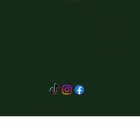
חוות אביטל
כתובת: שמורת הטבע גן לאומי נחל אלכסנדר
Waze:
"חוות אביטל נחל אלכסנדר"
צור קשר:
052-390-1530
מייל:
Avitalranch@gmail.com
האתר עוצב על ידי כליל אתרוג