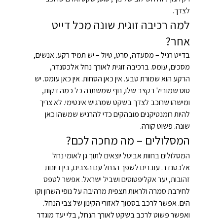
לצדך.
למה רכיבה זוגית שונה מכל דייט 
אחר?
בדייט רגיל – מסעדה, סרט, טיול – יש תמיד רקע. אנשים, 
מסכים, עומס. ברכיבה זוגית לאורך נחל אלכסנדר, 
הרקע הוא שמורת טבע. אין כאן הסחות. אין כאן עומס. יש 
סוס שמוביל בקצב שלו, נוף שמשתנה כל כמה דקות, 
ומישהו שרוכב לצדך בשקט שמרגיש אינטימי. לא צריך 
להיות רומנטיקנים מובהקים כדי להרגיש שמשהו כאן 
שונה. פשוט קורה.
המסלולים – מה מחכה לכם?
המסלולים בחוות אביטל יוצאים לתוך גן לאומי נחל 
אלכסנדר. עוברים לשפך הנחל עם הצבים, בין דיונות 
זהובות, יער אקליפטוסים ושביל ישראל. אפשר לטפס 
לחירבת סמרה ולראות תצפית מרהיבה על נופי השרון וקו 
הים. אפשר לרכב בסמוך לאזורי הקינון של צבי הנחל. 
ואפשר פשוט לרכב בשקט לאורך הנחל, בלי יעד מוגדר 