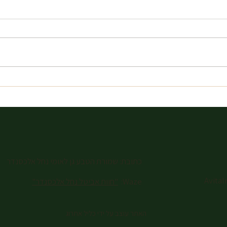
איך להזמין רכיבה על סוסים בשבת
מהם הצ
במרכז – המדריך המלא
למתחי
לפני ש
כתובת: שמורת הטבע גן לאומי נחל אלכסנדר
Avita
Waze:
"חוות אביטל נחל אלכסנדר"
האתר עוצב על ידי כליל אתרוג