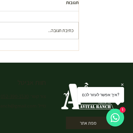
תגובות
כתיבת תגובה...
האם קיימים מסלולי רכיבה בסביבת
נתניה – מסלולים בטבע שמחכים
ממש מעבר לעיר
חוות אביטל
איך אפשר לעזור לכם?
צור קשר:
052-390-1530
מייל:
lranch@gmail.com
1
מפת אתר