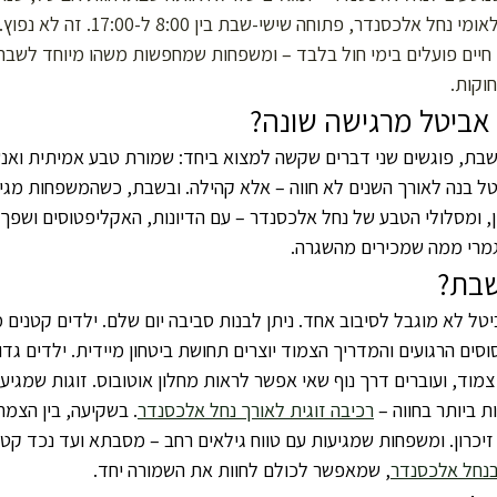
על ידי פיני אביטל בלב גן לאומי נחל אלכסנדר, פתוח
חיים פועלים בימי חול בלבד – ומשפחות שמחפשות משהו מיוחד לשבת
וקות.
אביטל מרגישה שונה?
שבת, פוגשים שני דברים שקשה למצוא ביחד: שמורת טבע אמיתית ואנ
ל בנה לאורך השנים לא חווה – אלא קהילה. ובשבת, כשהמשפחות מגיעו
ן, ומסלולי הטבע של נחל אלכסנדר – עם הדיונות, האקליפטוסים ושפך 
גמרי ממה שמכירים מהשגרה.
שבת?
טל לא מוגבל לסיבוב אחד. ניתן לבנות סביבה יום שלם. ילדים קטנים 
וסים הרגועים והמדריך הצמוד יוצרים תחושת ביטחון מיידית. ילדים גדול
צמוד, ועוברים דרך נוף שאי אפשר לראות מחלון אוטובוס. זוגות שמגיע
ת ביותר בחווה – 
רכיבה זוגית לאורך נחל אלכסנדר
. בשקיעה, בין הצמחי
זיכרון. ומשפחות שמגיעות עם טווח גילאים רחב – מסבתא ועד נכד קטן
בנחל אלכסנדר
, שמאפשר לכולם לחוות את השמורה יחד.