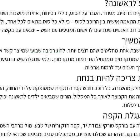
 לראשונה?
ים בריפינג מסודר. הסבר על הסוס, כללי בטיחות, אחיזת מושכות ושפ
התאמה אישית בין הרוכב לסוס – כי לא כל סוס מתאים לכל אחד, ולז
רוב האנשים שמגיעים לראשונה ומגיעים עם חשש – יוצאים עם בקשה ל
משיך
בת אחת מחליטים שהם רוצים יותר. ל
חוג רכיבה שבועי
 שמייצר קשר אמ
 שמתקדמים ממתחיל ועד רמות מתקדמות. ולמי שמגלה שיש בו נגיעה ת
ך השנים עד לרמות ארציות.
 צריכה להיות בנחת
חלק מהשגרה. כל רוכב חובש קסדה תקנית שמסופקת על ידי החווה, הס
ה את הקבוצה לאורך כל המסלול. הורים שמביאים ילדים לראשונה יכול
 לעלות.
עגלת הקפה
 עם בורקס טורקי עבודת יד, קפה חזק וריח של טבע. מול מרחבי השמור
ברקע. זה הרגע שכולם עוצרים, מסתכלים סביב ומבינים שכדאי לחזור.