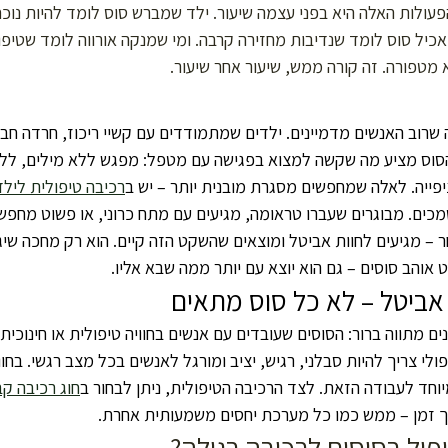
עולות האלה היא בפני עצמה שיעור. ילד שמברש סוס לומד להיות נוכח,
יל סוס לומד שנדיבות מחזירה קרבה. ומי שמנקה אורווה לומד שטיפול 
 מטפורה. זה קורה ממש, שיעור אחר שיעור.
שרוב האנשים מדמיינים. ילדים שמתמודדים עם קשיי ריכוז, חרדה חברת
הסוס מציע מה שקשה למצוא בפגישה עם מטפל: מפגש ללא מילים, ללא
יפייה. לאלה שמחפשים מסגרת מובנית יותר – יש ב
רכיבה טיפולית לילד
ים. מבוגרים שעברו טראומה, מגיעים עם מתח כרוני, או פשוט מחפש
– מגיעים לחוות אביטל ומוצאים שהשקט הזה קיים. הוא רק מחכה שיגיע
ט אוהב סוסים – גם הוא יוצא עם יותר ממה שבא אליו.
אביטל – לא כל סוס מתאים
ם מתווה ברור: הסוסים שעובדים עם אנשים בחוויה טיפולית או חינוכית 
וחד לעבודה הזאת. לצד הרכיבה הטיפולית, ניתן לבחור ב
חוג רכיבה קב
ך זמן – ממש כמו כל מערכת יחסים משמעותית אחרת.
פול בסוסים לרכיבה רגילה?