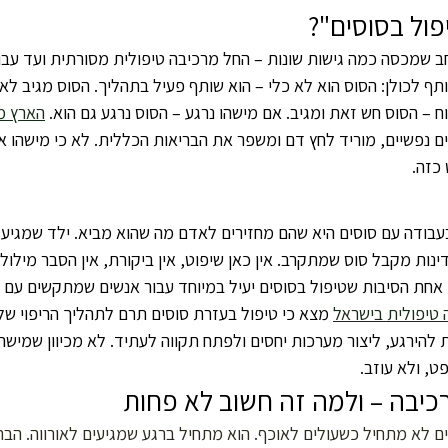
ול בסוסים"?
חב שמכסה כמה גישות שונות – החל מרכיבה טיפולית מסורתית ועד עבו
ף לכולן: הסוס הוא לא כלי – הוא שותף פעיל בתהליך. הסוס מגיב לא
 – הסוס חש זאת ומגיב. אם מישהו נרגע – הסוס נרגע גם הוא. 
הארץ מצ
נפשיים, מוריד לחץ דם ומשפר את הבריאות הכללית. לא כי מישהו אמ
 כזה.
בודה עם סוסים היא שהם מחזירים לאדם מה שהוא מביא. ילד שמגיע 
ינות מקבל סוס שמתקרב. אין כאן שיפוט, אין ביקורת, אין הסבר מילולי
ו אחת הסיבות שטיפול בסוסים יעיל במיוחד עבור אנשים שמתקשים עם ט
טיפולית בישראל
 מצא כי טיפול בעזרת סוסים תרם לתהליך הריפוי ש
כולת להירגע, ליצור מערכות יחסים ולפתח תקווה לעתיד. לא מכיוון שמישה
ט, ולא עוזב.
כיבה – ולמה זה חשוב לא פחות
ים לא מתחיל כשעולים לאוכף. הוא מתחיל ברגע שמגיעים לאורווה. הב