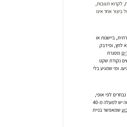
 לקרוא תגובות, 
ביצור אחר אינו 
ית, ביישנות או 
 לחץ, ופידבק 
ים
 מסגרת 
ים נקודת שקט 
ו. ומי שמגיע בלי 
נבחרים לפי אופי, 
ולא רק לפי כישרון. סוס טיפולי צריך להיות סבלני, רגיש, יציב ומורגל לאנשים בכל מצב רגשי. בחווה יש למעלה מ-40 
וע
 שמאפשר בניית 