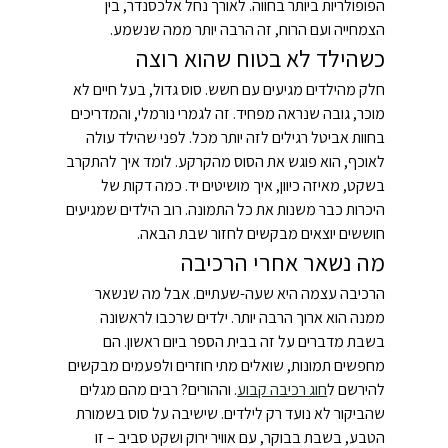
הפופולריות ביותר בחווה. לאורך נחל אלכסנדר, בין 
הצמחייה ועם הרוח, זה הרבה יותר ממה שנשמע.
כשהילד לא בטוח שהוא רוצה
חלק מהילדים מגיעים עם חשש. סוס גדול, בעל חיים לא 
מוכר, גובה שנראה מפחיד. זה לגמרי נורמלי, והמדריכים 
בחוות אביטל רגילים לזה יותר מכל. לפני שהילד עולה 
לאוכף, הוא פוגש את הסוס מהקרקע. לומד איך להתקרב 
בשקט, מאיזה כיוון, איך מושיטים יד. כמה דקות של 
היכרות כבר משנות את כל התמונה. רוב הילדים שמגיעים 
חוששים יוצאים מבקשים לחזור שבת הבאה.
מה נשאר אחרי הרכיבה
הרכיבה עצמה היא שעה-שעתיים. אבל מה שנשאר 
ממנה הוא ארוך הרבה יותר. ילדים שרכבו לראשונה 
בשבת מדברים על זה בבית הספר ביום ראשון. הם 
מחפשים תמונות, שואלים מתי חוזרים ולפעמים מבקשים 
להירשם ל
חוג רכיבה קבוע
. וההורים? רבים מהם מגלים 
שהביקור לא נועד רק לילדים. שישיבה על סוס בשמורת 
הטבע, בשבת בבוקר, עם אוויר ירוק ושקט סביב – זו 