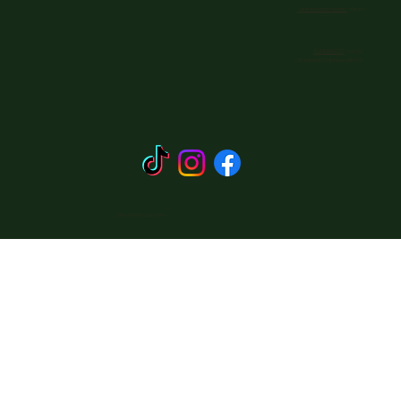
Waze:
"חוות אביטל נחל אלכסנדר"
צור קשר:
052-390-1530
מייל:
Avitalranch@gmail.com
האתר עוצב על ידי כליל אתרוג